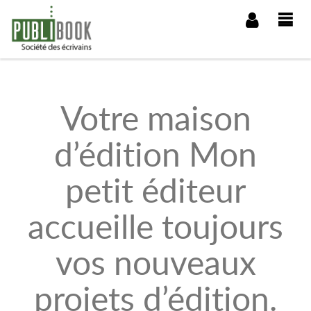
NOUS DÉCOUVRIR
Votre maison
NOTRE MÉTIER
d’édition Mon
NOTRE MODÈLE D'EDITION
petit éditeur
VOS TÉMOIGNAGES
accueille toujours
NOUS CONTACTER
vos nouveaux
SOUMETTRE UN MANUSCRIT
projets d’édition.